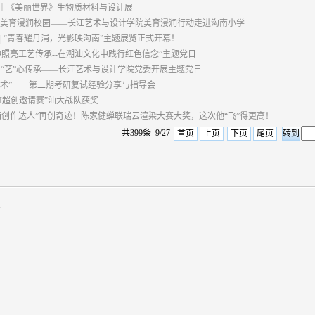
｜《美丽世界》生物质材料与设计展
 美育浸润校园——长江艺术与设计学院美育浸润行动走进沟南小学
 | “青春耀月浦，光影映沟南”主题展览正式开幕！
神照亮工艺传承--在潮汕文化中践行红色信念”主题党日
·“艺”心传承——长江艺术与设计学院党委开展主题党日
有“术”——第二期考研复试经验分享与指导会
AI超创邀请赛”汕大战队获奖
画创作达人”再创奇迹！陈家健蝉联瑞云渲染大赛大奖，这次他“飞”得更高！
共399条 9/27
首页
上页
下页
尾页
有