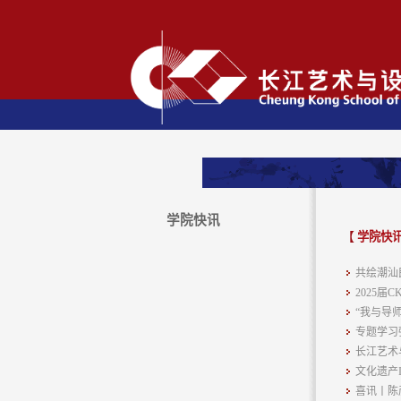
学院快讯
【
学院快
共绘潮汕
2025
“我与导
专题学习
长江艺术
文化遗产
喜讯丨陈