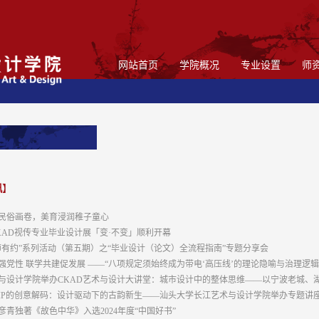
网站首页
学院概况
专业设置
师
讯
】
民俗画卷，美育浸润稚子童心
届CKAD视传专业毕业设计展「变·不变」顺利开幕
师有约”系列活动（第五期）之“毕业设计（论文）全流程指南”专题分享会
强党性 联学共建促发展 ——“八项规定须始终成为带电‘高压线’的理论隐喻与治理逻辑”专
与设计学院举办CKAD艺术与设计大讲堂：城市设计中的整体思维——以宁波老城、
IP的创意解码：设计驱动下的古韵新生——汕头大学长江艺术与设计学院举办专题讲
彦青独著《故色中华》入选2024年度“中国好书”