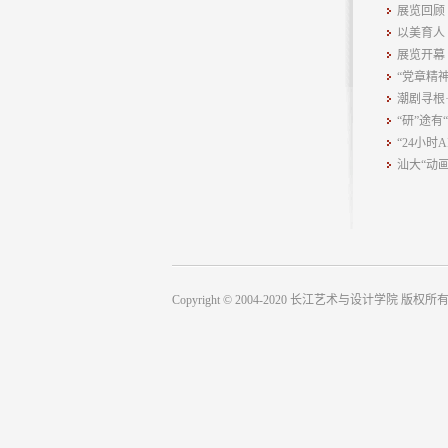
展览回顾
以美育人
展览开幕
“党章精
潮剧寻根
“研”途
“24小时
汕大“动
Copyright © 2004-2020 长江艺术与设计学院 版权所